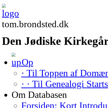
tom.brondsted.dk
Den Jødiske Kirkegår
Op
· Til Toppen af Domæ
· · Til Genealogi Start
Om Databasen
Forsiden: Kort Introdu