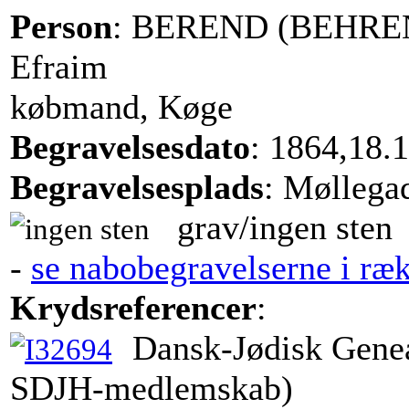
Person
: BEREND (BEHRE
Efraim
købmand, Køge
Begravelsesdato
: 1864,18.
Begravelsesplads
: Møllega
grav/ingen sten
-
se nabobegravelserne i ræ
Krydsreferencer
:
Dansk-Jødisk Genea
SDJH-medlemskab)