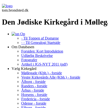
tom.brondsted.dk
Den Jødiske Kirkegård i Mølleg
Op
· Til Toppen af Domæne
· · Til Genealogi Startside
Om Databasen
Forsiden: Kort Introduktion
Udførlig Beskrivelse
Fotografer
Artikel i JGS-NYT 2011 (pdf)
Vælg Kirkegård
Møllegade (Kbh.) - forside
Vestre Kirkegårds Alle (Kbh.) - forside
Ålborg - forside
Randers - forside
Århus - forside
Horsens - forside
Fredericia - forside
Odense - forside
Fåborg - forside