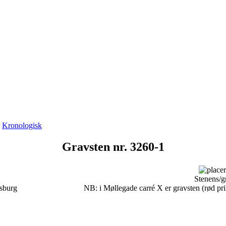
r
Kronologisk
Gravsten nr. 3260-1
Stenens/g
sburg
NB: i Møllegade carré X er gravsten (rød prik