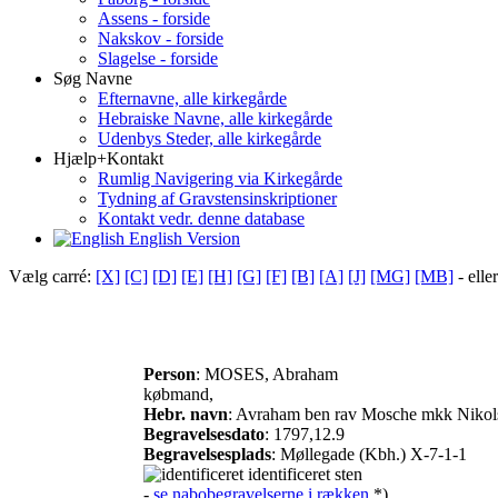
Assens - forside
Nakskov - forside
Slagelse - forside
Søg Navne
Efternavne, alle kirkegårde
Hebraiske Navne, alle kirkegårde
Udenbys Steder, alle kirkegårde
Hjælp+Kontakt
Rumlig Navigering via Kirkegårde
Tydning af Gravstensinskriptioner
Kontakt vedr. denne database
English Version
Vælg carré:
[X]
[C]
[D]
[E]
[H]
[G]
[F]
[B]
[A]
[J]
[MG]
[MB]
- elle
Person
: MOSES, Abraham
købmand,
Hebr. navn
: Avraham ben rav Mosche mkk Nikol
Begravelsesdato
: 1797,12.9
Begravelsesplads
: Møllegade (Kbh.) X-7-1-1
identificeret sten
-
se nabobegravelserne i rækken
*)