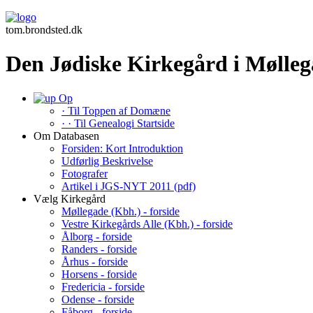
tom.brondsted.dk
Den Jødiske Kirkegård i Mølleg
Op
· Til Toppen af Domæne
· · Til Genealogi Startside
Om Databasen
Forsiden: Kort Introduktion
Udførlig Beskrivelse
Fotografer
Artikel i JGS-NYT 2011 (pdf)
Vælg Kirkegård
Møllegade (Kbh.) - forside
Vestre Kirkegårds Alle (Kbh.) - forside
Ålborg - forside
Randers - forside
Århus - forside
Horsens - forside
Fredericia - forside
Odense - forside
Fåborg - forside