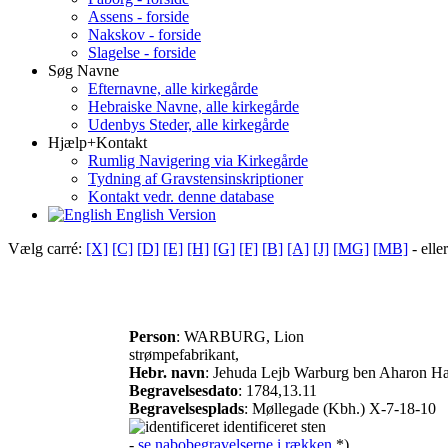
Assens - forside
Nakskov - forside
Slagelse - forside
Søg Navne
Efternavne, alle kirkegårde
Hebraiske Navne, alle kirkegårde
Udenbys Steder, alle kirkegårde
Hjælp+Kontakt
Rumlig Navigering via Kirkegårde
Tydning af Gravstensinskriptioner
Kontakt vedr. denne database
English Version
Vælg carré:
[X]
[C]
[D]
[E]
[H]
[G]
[F]
[B]
[A]
[J]
[MG]
[MB]
- elle
Person
: WARBURG, Lion
strømpefabrikant,
Hebr. navn
: Jehuda Lejb Warburg ben Aharon H
Begravelsesdato
: 1784,13.11
Begravelsesplads
: Møllegade (Kbh.) X-7-18-10
identificeret sten
-
se nabobegravelserne i rækken
*)