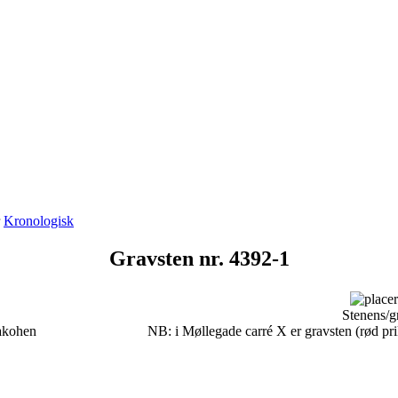
r
Kronologisk
Gravsten nr. 4392-1
Stenens/g
akohen
NB: i Møllegade carré X er gravsten (rød prik