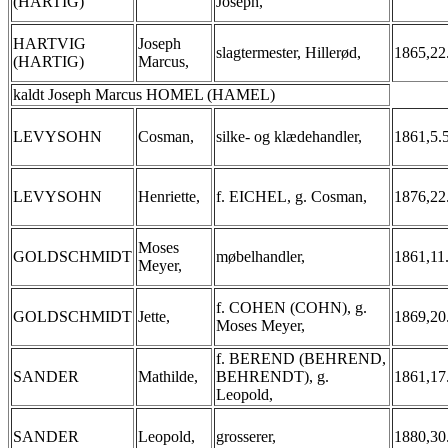
(HARTIG)
Joseph,
HARTVIG
Joseph
slagtermester, Hillerød,
1865,22
(HARTIG)
Marcus,
kaldt Joseph Marcus HOMEL (HAMEL)
LEVYSOHN
Cosman,
silke- og klædehandler,
1861,5.
LEVYSOHN
Henriette,
f. EICHEL, g. Cosman,
1876,22
Moses
GOLDSCHMIDT
møbelhandler,
1861,11
Meyer,
f. COHEN (COHN), g.
GOLDSCHMIDT
Jette,
1869,20
Moses Meyer,
f. BEREND (BEHREND,
SANDER
Mathilde,
BEHRENDT), g.
1861,17
Leopold,
SANDER
Leopold,
grosserer,
1880,30