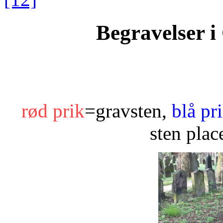
Begravelser 
rød prik
=gravsten,
blå pr
sten plac