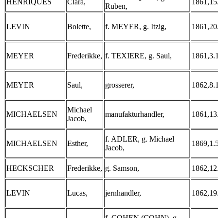
HENRIQUES
Clara,
1861,15
Ruben,
LEVIN
Bolette,
f. MEYER, g. Itzig,
1861,20
MEYER
Frederikke,
f. TEXIERE, g. Saul,
1861,3.
MEYER
Saul,
grosserer,
1862,8.
Michael
MICHAELSEN
manufakturhandler,
1861,13
Jacob,
f. ADLER, g. Michael
MICHAELSEN
Esther,
1869,1.
Jacob,
HECKSCHER
Frederikke,
g. Samson,
1862,12
LEVIN
Lucas,
jernhandler,
1862,19
f. COHEN (COHN), g.