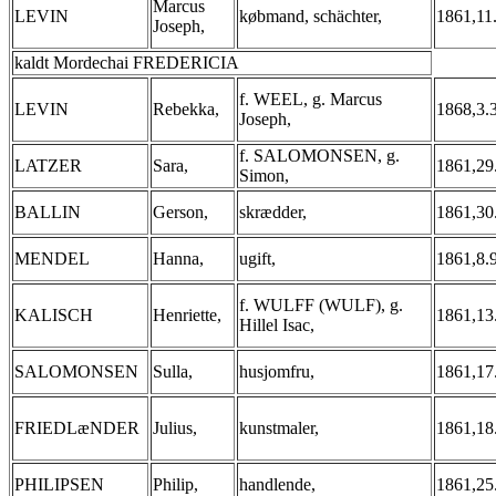
Marcus
LEVIN
købmand, schächter,
1861,11
Joseph,
kaldt Mordechai FREDERICIA
f. WEEL, g. Marcus
LEVIN
Rebekka,
1868,3.
Joseph,
f. SALOMONSEN, g.
LATZER
Sara,
1861,29
Simon,
BALLIN
Gerson,
skrædder,
1861,30
MENDEL
Hanna,
ugift,
1861,8.
f. WULFF (WULF), g.
KALISCH
Henriette,
1861,13
Hillel Isac,
SALOMONSEN
Sulla,
husjomfru,
1861,17
FRIEDLæNDER
Julius,
kunstmaler,
1861,18
PHILIPSEN
Philip,
handlende,
1861,25