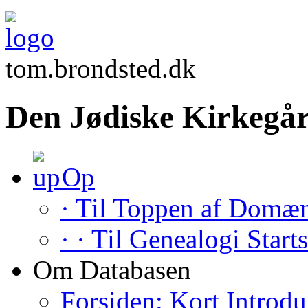
tom.brondsted.dk
Den Jødiske Kirkegår
Op
· Til Toppen af Domæ
· · Til Genealogi Start
Om Databasen
Forsiden: Kort Introdu