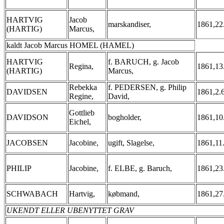
HARTVIG
Jacob
marskandiser,
1861,22
(HARTIG)
Marcus,
kaldt Jacob Marcus HOMEL (HAMEL)
HARTVIG
f. BARUCH, g. Jacob
Regina,
1861,13
(HARTIG)
Marcus,
Rebekka
f. PEDERSEN, g. Philip
DAVIDSEN
1861,2.
Regine,
David,
Gottlieb
DAVIDSON
bogholder,
1861,10
Eichel,
JACOBSEN
Jacobine,
ugift, Slagelse,
1861,11
PHILIP
Jacobine,
f. ELBE, g. Baruch,
1861,23
SCHWABACH
Hartvig,
købmand,
1861,27
UKENDT ELLER UBENYTTET GRAV