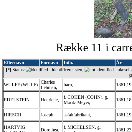
Række 11 i carr
Efternavn
Fornavn
Info.
År
[*]
Status:
= identificeret sten,
= ulæseli
g
Charles
WULFF (WULF)
barn,
1861,19
Lehman,
f. COHEN (COHN), g.
EDELSTEIN
Henriette,
1861,18
Moritz Meyer,
HIRSCH
Joseph,
asfaltfabrikant,
1861,19
HARTVIG
f. MICHELSEN, g.
Dorothea,
1861,23