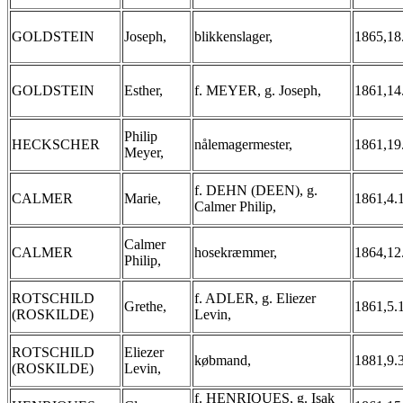
GOLDSTEIN
Joseph,
blikkenslager,
1865,18
GOLDSTEIN
Esther,
f. MEYER, g. Joseph,
1861,14
Philip
HECKSCHER
nålemagermester,
1861,19
Meyer,
f. DEHN (DEEN), g.
CALMER
Marie,
1861,4.
Calmer Philip,
Calmer
CALMER
hosekræmmer,
1864,12
Philip,
ROTSCHILD
f. ADLER, g. Eliezer
Grethe,
1861,5.
(ROSKILDE)
Levin,
ROTSCHILD
Eliezer
købmand,
1881,9.
(ROSKILDE)
Levin,
f. HENRIQUES, g. Isak