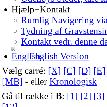
Hjælp+Kontakt
Rumlig Navigering vi
Tydning af Gravstensin
Kontakt vedr. denne d
English Version
Vælg carré:
[X]
[C]
[D]
[E]
[MB]
- eller
Kronologisk
Gå til række i
B
:
[1]
[2]
[3]
[12]